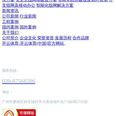
支组网及移动办公
智能化组网解决方案
新闻资讯
公司新闻
行业新闻
工程案例
国内案例
国外案例
关于我们
公司简介
企业文化
荣誉资质
发展历程
合作品牌
开云体育-开云体育(中国)官方网站,
开云体育-开云体育(中国)官方网站,
服务热线：
020-87566596
地址：
广州市萝岗区科学城科学大道绿地中央广场E栋2716室