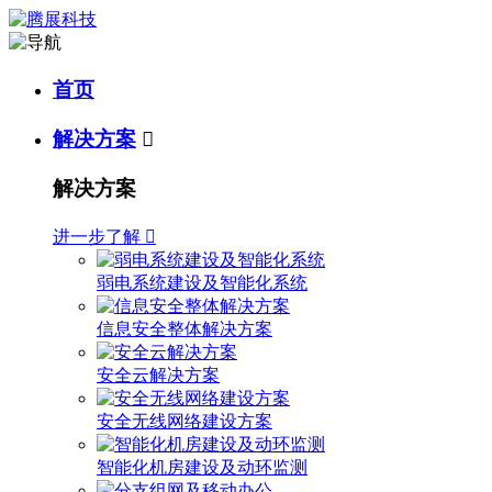
首页
解决方案

解决方案
进一步了解

弱电系统建设及智能化系统
信息安全整体解决方案
安全云解决方案
安全无线网络建设方案
智能化机房建设及动环监测