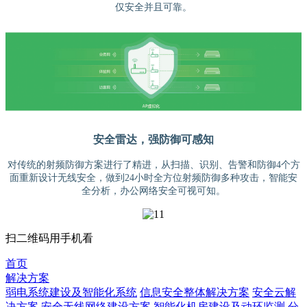
仅安全并且可靠。
安全雷达，强防御可感知
对传统的射频防御方案进行了精进，从扫描、识别、告警和防御4个方
面重新设计无线安全，做到24小时全方位射频防御多种攻击，智能安
全分析，办公网络安全可视可知。
扫二维码用手机看
首页
解决方案
弱电系统建设及智能化系统
信息安全整体解决方案
安全云解
决方案
安全无线网络建设方案
智能化机房建设及动环监测
分