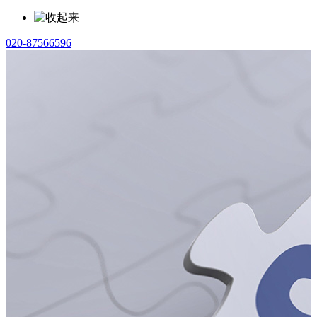
020-87566596